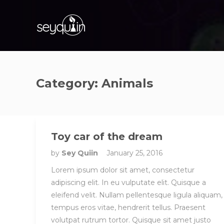
Category:
Animals
Toy car of the dream
by
Sey Quiin
January 25, 2016
Lorem ipsum dolor sit amet, consectetur
adipiscing elit. In eu vulputate elit. Quisque a
eleifend velit. Nullam pellentesque ligula aliquam,
tempus eros vitae, hendrerit tellus. Praesent
volutpat rutrum tortor. Quisque sit amet justo