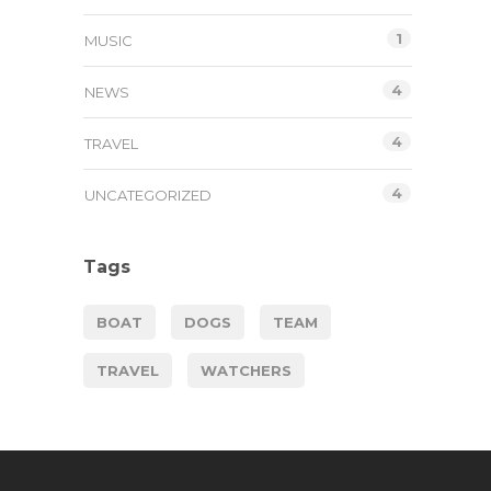
1
MUSIC
4
NEWS
4
TRAVEL
4
UNCATEGORIZED
Tags
BOAT
DOGS
TEAM
TRAVEL
WATCHERS