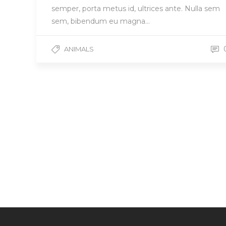
semper, porta metus id, ultrices ante. Nulla sem
sem, bibendum eu magna…
ANIMALS