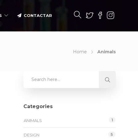
S
CONTACTAR
Home
Animals
Categories
1
ANIMALS
5
DESIGN